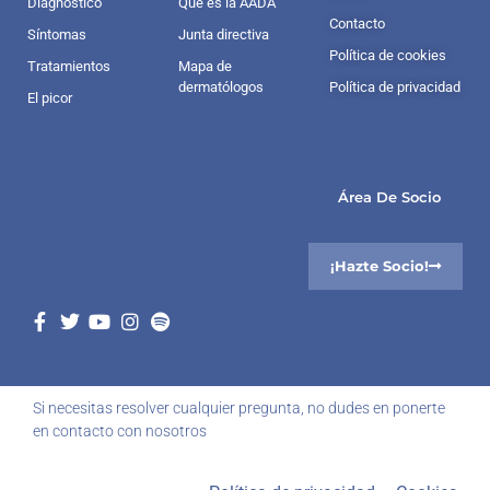
Diagnóstico
Qué es la AADA
Contacto
Síntomas
Junta directiva
Política de cookies
Tratamientos
Mapa de
dermatólogos
Política de privacidad
El picor
Área De Socio
¡Hazte Socio!
Si necesitas resolver cualquier pregunta, no dudes en ponerte
en contacto con nosotros